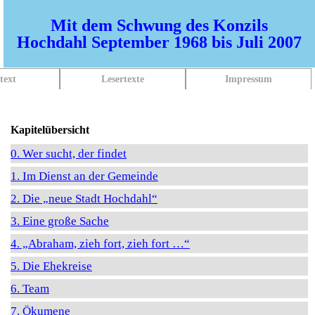
Mit dem Schwung des Konzils
Hochdahl September 1968 bis Juli 2007
text
Lesertexte
Impressum
Kapitelübersicht
0. Wer sucht, der findet
1. Im Dienst an der Gemeinde
2. Die „neue Stadt Hochdahl“
3. Eine große Sache
4. „Abraham, zieh fort, zieh fort …“
5. Die Ehekreise
6. Team
7. Ökumene