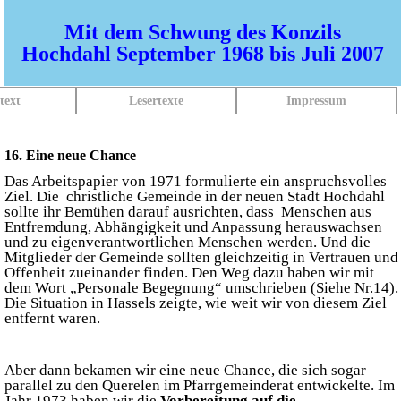
Mit dem Schwung des Konzils
Hochdahl September 1968 bis Juli 2007
text
Lesertexte
Impressum
16. Eine neue Chance
Das Arbeitspapier von 1971 formulierte ein anspruchsvolles
Ziel. Die christliche Gemeinde in der neuen Stadt Hochdahl
sollte ihr Bemühen darauf ausrichten, dass Menschen aus
Entfremdung, Abhängigkeit und Anpassung herauswachsen
und zu eigenverantwortlichen Menschen werden. Und die
Mitglieder der Gemeinde sollten gleichzeitig in Vertrauen und
Offenheit zueinander finden. Den Weg dazu haben wir mit
dem Wort „Personale Begegnung“ umschrieben (Siehe Nr.14).
Die Situation in Hassels zeigte, wie weit wir von diesem Ziel
entfernt waren.
Aber dann bekamen wir eine neue Chance, die sich sogar
parallel zu den Querelen im Pfarrgemeinderat entwickelte. Im
Jahr 1973 haben wir die
Vorbereitung auf die