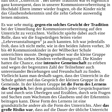
halt doch „Unterricht“. Bei dieser Tradition war es eigentlich
ganz konsequent, dass in unserer Kommunionvorbereitung in
Hochdahl Eltern immer wieder fragten, ob die Kinder nicht
das Glaubensbekenntnis und die zehn Gebote auswendig
lernen müssten.
Es war sehr mutig,
gegen ein solches Gewicht der Tradition
bei der Umstellung der Kommunionvorbereitung auf den
Unterricht zu verzichten. Vielleicht spielte dabei auch eine
Rolle, dass wir die fragwürdigen Seiten vieler
„Lehrveranstaltungen“ ja auch kannten. Ich war jedenfalls
froh, dass ich nicht mehr, wie in den beiden Jahren vorher, 30
bis 40 Kommunionkinder in der Willbecker Schule
unterrichten musste. Demgegenüber war die kleine Gruppe
von fünf bis sieben Kindern verheißungsvoll. Die Kinder
hatten die Chance, eine
intensive Gemeinschaft
zu erleben
und wegen der begrenzten Zahl der Teilnehmer auch
untereinander Beziehungen und Freundschaft zu finden.
Vielleicht kann man deshalb sagen, dass der Unterricht in die
Schule gehört und das Gespräch der kleinen Gruppe in die
Gemeinde. In der kleinen Gruppe
ist die Form des Lernens
das Gespräch
, bei dem grundsätzlich jeder Gesprächspartner
ist und durch sein Überlegen und Erzählen, durch sein Fragen
und Suchen zum Wachstum des Glaubens und der Erkenntnis
beitragen kann. Diese Form des Lernens ist eine
grundsätzliche andere als die Form des Unterrichts. Aber
das
große Risiko war
, dass auf die Dauer der übliche Unterricht