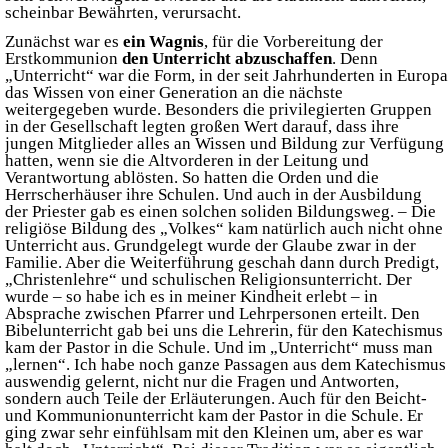
scheinbar Bewährten, verursacht.
Zunächst war es
ein Wagnis
, für die Vorbereitung der
Erstkommunion
den Unterricht abzuschaffen
. Denn
„Unterricht“ war die Form, in der seit Jahrhunderten in Europa
das Wissen von einer Generation an die nächste
weitergegeben wurde. Besonders die privilegierten Gruppen
in der Gesellschaft legten großen Wert darauf, dass ihre
jungen Mitglieder alles an Wissen und Bildung zur Verfügung
hatten, wenn sie die Altvorderen in der Leitung und
Verantwortung ablösten. So hatten die Orden und die
Herrscherhäuser ihre Schulen. Und auch in der Ausbildung
der Priester gab es einen solchen soliden Bildungsweg. – Die
religiöse Bildung des „Volkes“ kam natürlich auch nicht ohne
Unterricht aus. Grundgelegt wurde der Glaube zwar in der
Familie. Aber die Weiterführung geschah dann durch Predigt,
„Christenlehre“ und schulischen Religionsunterricht. Der
wurde – so habe ich es in meiner Kindheit erlebt – in
Absprache zwischen Pfarrer und Lehrpersonen erteilt. Den
Bibelunterricht gab bei uns die Lehrerin, für den Katechismus
kam der Pastor in die Schule. Und im „Unterricht“ muss man
„lernen“. Ich habe noch ganze Passagen aus dem Katechismus
auswendig gelernt, nicht nur die Fragen und Antworten,
sondern auch Teile der Erläuterungen. Auch für den Beicht-
und Kommunionunterricht kam der Pastor in die Schule. Er
ging zwar sehr einfühlsam mit den Kleinen um, aber es war