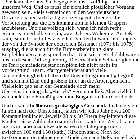
– Sie kam über uns. Sie begegnete uns – zufällig – auf
unserem Weg. Und es muss ein ziemlich plötzlicher Vorgang
gewesen sein. Viele Gemeinden in den westdeutschen
Diözesen haben sich fast gleichzeitig entschieden, die
Vorbereitung auf die Erstkommunion in kleinen Gruppen
anzubieten. Und das vollzog sich, wenn ich mich recht
erinnere, innerhalb von ein, zwei Jahren. Woher der Anstoß
kam, ist nicht mehr festzustellen. Vielleicht war es ein Impuls,
der von der Synode der deutschen Bistümer (1971 bis 1975)
ausging, die ja auch für die Firmvorbereitung klare
Empfehlungen ausgesprochen hat. Und wir in Hochdahl waren
uns in diesem Fall sogar einig. Die erwähnten Schwierigkeiten
im Pfarrgemeinderat standen plötzlich nicht mehr im
Vordergrund. Team, Pfarrgemeinderat und viele
Gemeindemitglieder haben die Umstellung einmütig begrüßt
und sich mit Elan und großem Eifer an die Arbeit gemacht.
Vielleicht gab es in der Gemeinde doch mehr
Übereinstimmung als „Hassels“ vermuten ließ. Aber vielleicht
war auch diese Einmütigkeit eine Beigabe in dem Geschenk.
Und es war
ein überaus großzügiges Geschenk
. In den ersten
Jahren nach der Umstellung hatten wir jedes Jahr etwa 200
Kommunionkinder. Jeweils 20 bis 30 Eltern begleiteten diese
Kinder. Diese Zahl nahm natürlich im Laufe der Zeit ab, aber
auch zur Jahrtausendwende waren die Jahrgänge noch
zwischen 100 und 150 (kath.) Kindern stark. Nach der
Erstkommunion nahmen viel Kinde dann am Bußkurs teil. Ab