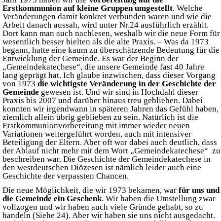
Erstkommunion auf kleine Gruppen umgestellt
. Welche
Veränderungen damit konkret verbunden waren und wie die
Arbeit danach aussah, wird unter Nr.24 ausführlich erzählt.
Dort kann man auch nachlesen, weshalb wir die neue Form für
wesentlich besser hielten als die alte Praxis. – Was da 1973
begann, hatte eine kaum zu überschätzende Bedeutung für die
Entwicklung der Gemeinde. Es war der Beginn der
„Gemeindekatechese“, die unsere Gemeinde fast 40 Jahre
lang geprägt hat. Ich glaube inzwischen, dass dieser Vorgang
von 1973
die wichtigste Veränderung in der Geschichte der
Gemeinde
gewesen ist. Und wir sind in Hochdahl dieser
Praxis bis 2007 und darüber hinaus treu geblieben. Dabei
konnten wir irgendwann in späteren Jahren das Gefühl haben,
ziemlich allein übrig geblieben zu sein. Natürlich ist die
Erstkommunionvorbereitung mit immer wieder neuen
Variationen weitergeführt worden, auch mit intensiver
Beteiligung der Eltern. Aber oft war dabei auch deutlich, dass
der Ablauf nicht mehr mit dem Wort „Gemeindekatechese“ zu
beschreiben war. Die Geschichte der Gemeindekatechese in
den westdeutschen Diözesen ist nämlich leider auch eine
Geschichte der verpassten Chancen.
Die neue Möglichkeit, die wir 1973 bekamen, war
für uns und
die Gemeinde ein Geschenk
. Wir haben die Umstellung zwar
vollzogen und wir haben auch viele Gründe gehabt, so zu
handeln (Siehe 24). Aber wir haben sie uns nicht ausgedacht.