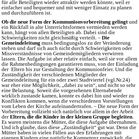
für alle Beteiligten wieder attraktiv werden könnte, weil er
einfacher und bequemer und mit weniger Einsatz zu planen
und durchzuführen ist.
Ob die neue Form der Kommunionvorbereitung gelingt
und
ein Rückfall in alte Unterrichtsformen vermieden werden
kann, hängt von allen Beteiligten ab. Dabei sind die
Schwierigkeiten nicht gleichmäßig verteilt. –
Die
Gemeindeleitung
muss bedingungslos zu der Veränderung
stehen und darf sich auch nicht durch Schwierigkeiten oder
Missverständnisse von Gemeindemitgliedern verwirren
lassen. Die Aufgabe ist aber relativ einfach, weil sie vor allem
die Rahmenbedingungen garantieren muss, von der Einladung
der Eltern bis zur Gestaltung der Kommunionfeier. Und die
Zuständigkeit der verschiedenen Mitglieder der
Gemeindeleitung für ein oder zwei Stadtviertel (vgl.Nr.24)
war eher eine Möglichkeit, „dabei zu sein“, und nicht so sehr
eine Belastung. Soweit die vorgesehenen Elternabende
wirklich zustande kamen, konnte es dabei hin und wieder zu
Konflikten kommen, wenn die verschiedenen Vorstellungen
vom Leben der Kirche aufeinandertrafen. – Die neue Form der
Vorbereitung vollzieht sich natürlich vor allem in der Arbeit
der
Eltern, die die Kinder in der
kleinen Gruppe begleiten
.
Es waren meistens die Mütter, die diese Aufgabe übernahmen.
Und ich glaube, dass diese „Zuständigkeit“ gut war. Denn die
Mütter haben in vielen Fällen aus den Erfahrungen mit
eigenen Kindern eine natürliche Kompetenz entwickelt, die