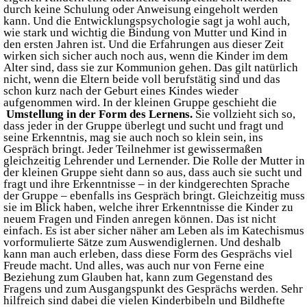
durch keine Schulung oder Anweisung eingeholt werden
kann. Und die Entwicklungspsychologie sagt ja wohl auch,
wie stark und wichtig die Bindung von Mutter und Kind in
den ersten Jahren ist. Und die Erfahrungen aus dieser Zeit
wirken sich sicher auch noch aus, wenn die Kinder im dem
Alter sind, dass sie zur Kommunion gehen. Das gilt natürlich
nicht, wenn die Eltern beide voll berufstätig sind und das
schon kurz nach der Geburt eines Kindes wieder
aufgenommen wird. In der kleinen Gruppe geschieht die
Umstellung in der Form des Lernens.
Sie vollzieht sich so,
dass jeder in der Gruppe überlegt und sucht und fragt und
seine Erkenntnis, mag sie auch noch so klein sein, ins
Gespräch bringt. Jeder Teilnehmer ist gewissermaßen
gleichzeitig Lehrender und Lernender. Die Rolle der Mutter in
der kleinen Gruppe sieht dann so aus, dass auch sie sucht und
fragt und ihre Erkenntnisse – in der kindgerechten Sprache
der Gruppe – ebenfalls ins Gespräch bringt. Gleichzeitig muss
sie im Blick haben, welche ihrer Erkenntnisse die Kinder zu
neuem Fragen und Finden anregen können. Das ist nicht
einfach. Es ist aber sicher näher am Leben als im Katechismus
vorformulierte Sätze zum Auswendiglernen. Und deshalb
kann man auch erleben, dass diese Form des Gesprächs viel
Freude macht. Und alles, was auch nur von Ferne eine
Beziehung zum Glauben hat, kann zum Gegenstand des
Fragens und zum Ausgangspunkt des Gesprächs werden. Sehr
hilfreich sind dabei die vielen Kinderbibeln und Bildhefte