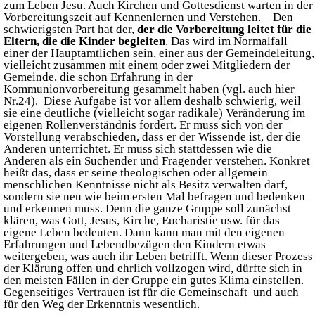
zum Leben Jesu. Auch Kirchen und Gottesdienst warten in der
Vorbereitungszeit auf Kennenlernen und Verstehen. – Den
schwierigsten Part hat der,
der die Vorbereitung leitet
für die
Eltern, die die Kinder begleiten
. Das wird im Normalfall
einer der Hauptamtlichen sein, einer aus der Gemeindeleitung,
vielleicht zusammen mit einem oder zwei Mitgliedern der
Gemeinde, die schon Erfahrung in der
Kommunionvorbereitung gesammelt haben (vgl. auch hier
Nr.24). Diese Aufgabe ist vor allem deshalb schwierig, weil
sie eine deutliche (vielleicht sogar radikale) Veränderung im
eigenen Rollenverständnis fordert. Er muss sich von der
Vorstellung verabschieden, dass er der Wissende ist, der die
Anderen unterrichtet. Er muss sich stattdessen wie die
Anderen als ein Suchender und Fragender verstehen. Konkret
heißt das, dass er seine theologischen oder allgemein
menschlichen Kenntnisse nicht als Besitz verwalten darf,
sondern sie neu wie beim ersten Mal befragen und bedenken
und erkennen muss. Denn die ganze Gruppe soll zunächst
klären, was Gott, Jesus, Kirche, Eucharistie usw. für das
eigene Leben bedeuten. Dann kann man mit den eigenen
Erfahrungen und Lebendbezügen den Kindern etwas
weitergeben, was auch ihr Leben betrifft. Wenn dieser Prozess
der Klärung offen und ehrlich vollzogen wird, dürfte sich in
den meisten Fällen in der Gruppe ein gutes Klima einstellen.
Gegenseitiges Vertrauen ist für die Gemeinschaft und auch
für den Weg der Erkenntnis wesentlich.