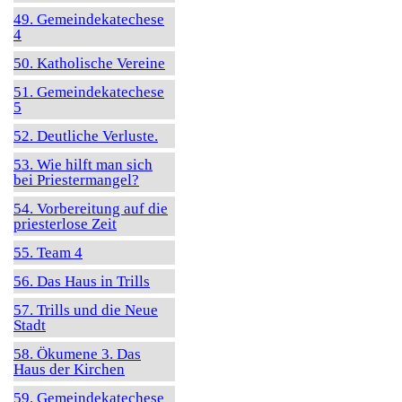
49. Gemeindekatechese
4
50. Katholische Vereine
51. Gemeindekatechese
5
52. Deutliche Verluste.
53. Wie hilft man sich
bei Priestermangel?
54. Vorbereitung auf die
priesterlose Zeit
55. Team 4
56. Das Haus in Trills
57. Trills und die Neue
Stadt
58. Ökumene 3. Das
Haus der Kirchen
59. Gemeindekatechese