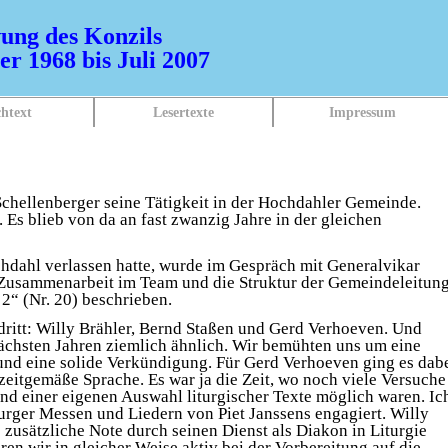
ung des Konzils
r 1968 bis Juli 2007
htext
Lesertexte
Impressum
hellenberger seine Tätigkeit in der Hochdahler Gemeinde.
 Es blieb von da an fast zwanzig Jahre in der gleichen
ahl verlassen hatte, wurde im Gespräch mit Generalvikar
e Zusammenarbeit im Team und die Struktur der Gemeindeleitun
 2“ (Nr. 20) beschrieben.
ritt: Willy Brähler, Bernd Staßen und Gerd Verhoeven. Und
nächsten Jahren ziemlich ähnlich. Wir bemühten uns um eine
 und eine solide Verkündigung. Für Gerd Verhoeven ging es dab
eitgemäße Sprache. Es war ja die Zeit, wo noch viele Versuche
nd einer eigenen Auswahl liturgischer Texte möglich waren. Ic
urger Messen und Liedern von Piet Janssens engagiert. Willy
 zusätzliche Note durch seinen Dienst als Diakon in Liturgie
en wir in gleicher Weise aktiv bei der Vorbereitung auf die