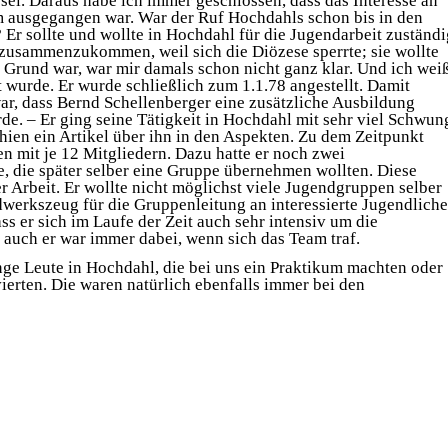
 sei. Daraus habe ich immer geschlossen, dass das Interesse an
 ausgegangen war. War der Ruf Hochdahls schon bis in den
r sollte und wollte in Hochdahl für die Jugendarbeit zuständi
 zusammenzukommen, weil sich die Diözese sperrte; sie wollte
r Grund war, war mir damals schon nicht ganz klar. Und ich wei
t wurde. Er wurde schließlich zum 1.1.78 angestellt. Damit
ar, dass Bernd Schellenberger eine zusätzliche Ausbildung
e. – Er ging seine Tätigkeit in Hochdahl mit sehr viel Schwun
ien ein Artikel über ihn in den Aspekten. Zu dem Zeitpunkt
en mit je 12 Mitgliedern. Dazu hatte er noch zwei
, die später selber eine Gruppe übernehmen wollten. Diese
r Arbeit. Er wollte nicht möglichst viele Jugendgruppen selber
dwerkszeug für die Gruppenleitung an interessierte Jugendliche
ss er sich im Laufe der Zeit auch sehr intensiv um die
auch er war immer dabei, wenn sich das Team traf.
nge Leute in Hochdahl, die bei uns ein Praktikum machten oder
vierten. Die waren natürlich ebenfalls immer bei den