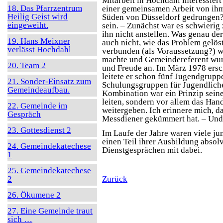
Mitarbeit in Hochdahl interessiert
18. Das Pfarrzentrum
einer gemeinsamen Arbeit von ihm
Heilig Geist wird
Süden von Düsseldorf gedrungen? E
eingeweiht.
sein. – Zunächst war es schwierig
ihn nicht anstellen. Was genau de
19. Hans Meixner
auch nicht, wie das Problem gelös
verlässt Hochdahl
verbunden (als Voraussetzung?) w
machte und Gemeindereferent wurd
20. Team 2
und Freude an. Im März 1978 ersch
leitete er schon fünf Jugendgrupp
21. Sonder-Einsatz zum
Schulungsgruppen für Jugendliche
Gemeindeaufbau.
Kombination war ein Prinzip seine
leiten, sondern vor allem das Han
22. Gemeinde im
weitergeben. Ich erinnere mich, da
Gespräch
Messdiener gekümmert hat. – Und 
23. Gottesdienst 2
Im Laufe der Jahre waren viele ju
einen Teil ihrer Ausbildung absol
24. Gemeindekatechese
Dienstgesprächen mit dabei.
1
25. Gemeindekatechese
2
Zurück
26. Ökumene 2
27. Eine Gemeinde traut
sich …