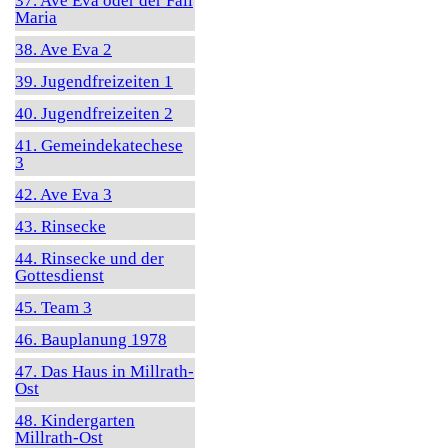
37. Ave Eva oder der Fall
Maria
38. Ave Eva 2
39. Jugendfreizeiten 1
40. Jugendfreizeiten 2
41. Gemeindekatechese
3
42. Ave Eva 3
43. Rinsecke
44. Rinsecke und der
Gottesdienst
45. Team 3
46. Bauplanung 1978
47. Das Haus in Millrath-
Ost
48. Kindergarten
Millrath-Ost