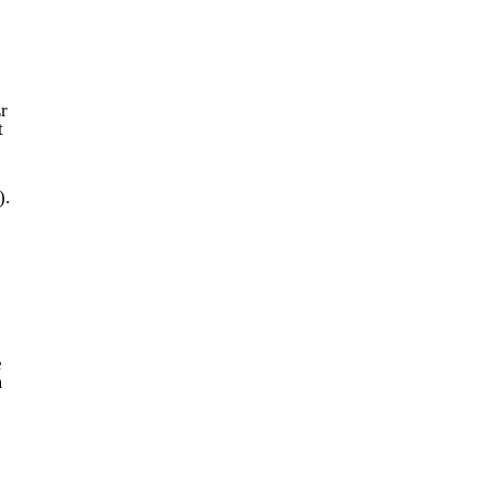
r
t
).
e
m