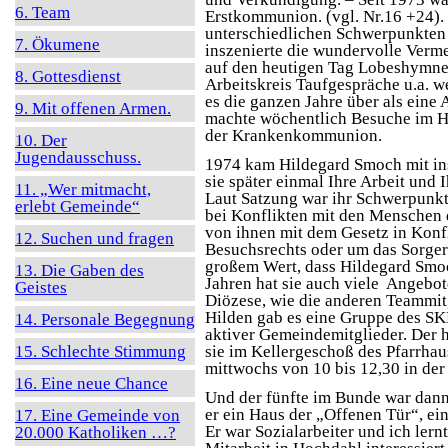
6. Team
Erstkommunion. (vgl. Nr.16 +24).
unterschiedlichen Schwerpunkten t
7. Ökumene
inszenierte die wundervolle Verm
auf den heutigen Tag Lobeshymnen
8. Gottesdienst
Arbeitskreis Taufgespräche u.a. we
es die ganzen Jahre über als eine
9. Mit offenen Armen.
machte wöchentlich Besuche im H
der Krankenkommunion.
10. Der
Jugendausschuss.
1974 kam Hildegard Smoch mit ins
sie später einmal Ihre Arbeit und
11. „Wer mitmacht,
Laut Satzung war ihr Schwerpunkt
erlebt Gemeinde“
bei Konflikten mit den Menschen 
von ihnen mit dem Gesetz in Konf
12. Suchen und fragen
Besuchsrechts oder um das Sorgere
großem Wert, dass Hildegard Smoch
13. Die Gaben des
Jahren hat sie auch viele Angebot
Geistes
Diözese, wie die anderen Teammitg
Hilden gab es eine Gruppe des SK
14. Personale Begegnung
aktiver Gemeindemitglieder. Der ha
15. Schlechte Stimmung
sie im Kellergeschoß des Pfarrha
mittwochs von 10 bis 12,30 in der
16. Eine neue Chance
Und der fünfte im Bunde war dann
er ein Haus der „Offenen Tür“, ein
17. Eine Gemeinde von
Er war Sozialarbeiter und ich lern
20.000 Katholiken …?