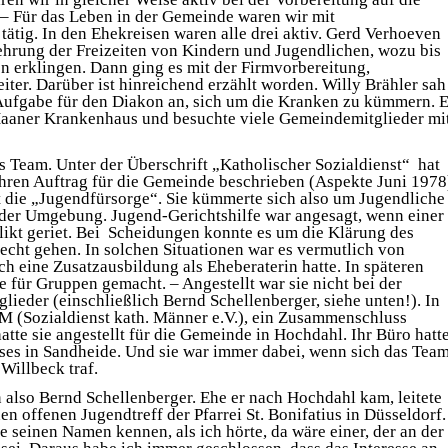
 – Für das Leben in der Gemeinde waren wir mit
ätig. In den Ehekreisen waren alle drei aktiv. Gerd Verhoeven
ehrung der Freizeiten von Kindern und Jugendlichen, wozu bis
 erklingen. Dann ging es mit der Firmvorbereitung,
iter. Darüber ist hinreichend erzählt worden. Willy Brähler sah
 Aufgabe für den Diakon an, sich um die Kranken zu kümmern. E
aaner Krankenhaus und besuchte viele Gemeindemitglieder mi
 Team. Unter der Überschrift „Katholischer Sozialdienst“ hat
 Ihren Auftrag für die Gemeinde beschrieben (Aspekte Juni 1978
 die „Jugendfürsorge“. Sie kümmerte sich also um Jugendliche
der Umgebung. Jugend-Gerichtshilfe war angesagt, wenn einer
likt geriet. Bei Scheidungen konnte es um die Klärung des
cht gehen. In solchen Situationen war es vermutlich von
 eine Zusatzausbildung als Eheberaterin hatte. In späteren
e für Gruppen gemacht. – Angestellt war sie nicht bei der
lieder (einschließlich Bernd Schellenberger, siehe unten!). In
M (Sozialdienst kath. Männer e.V.), ein Zusammenschluss
tte sie angestellt für die Gemeinde in Hochdahl. Ihr Büro hatt
uses in Sandheide. Und sie war immer dabei, wenn sich das Tea
 Willbeck traf.
 also Bernd Schellenberger. Ehe er nach Hochdahl kam, leitete
en offenen Jugendtreff der Pfarrei St. Bonifatius in Düsseldorf.
te seinen Namen kennen, als ich hörte, da wäre einer, der an der