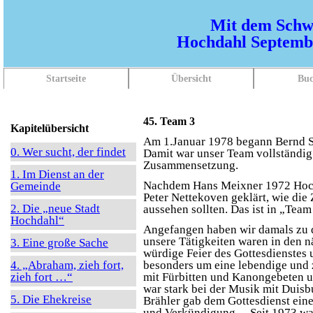
Mit dem Schw
Hochdahl Septembe
Navigation
Startseite
Übersicht
Buc
überspringen
45. Team 3
Kapitelübersicht
Am 1.Januar 1978 begann Bernd Sc
0. Wer sucht, der findet
Damit war unser Team vollständig.
Zusammensetzung.
1. Im Dienst an der
Nachdem Hans Meixner 1972 Hochd
Gemeinde
Peter Nettekoven geklärt, wie di
2. Die „neue Stadt
aussehen sollten. Das ist in „Team
Hochdahl“
Angefangen haben wir damals zu d
unsere Tätigkeiten waren in den 
3. Eine große Sache
würdige Feier des Gottesdienstes
4. „Abraham, zieh fort,
besonders um eine lebendige und z
zieh fort …“
mit Fürbitten und Kanongebeten u
war stark bei der Musik mit Duisb
5. Die Ehekreise
Brähler gab dem Gottesdienst eine
und Verkündigung. – Seit 1973 war