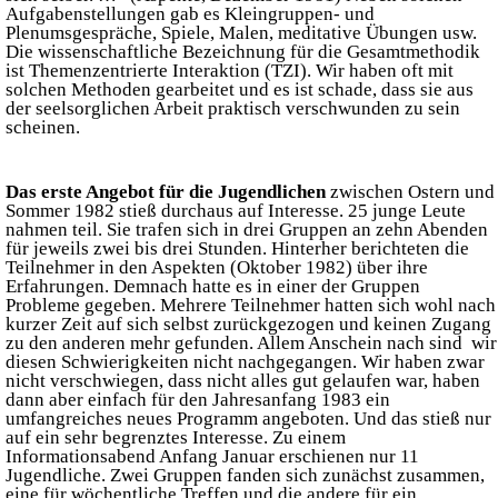
Aufgabenstellungen gab es Kleingruppen- und
Plenumsgespräche, Spiele, Malen, meditative Übungen usw.
Die wissenschaftliche Bezeichnung für die Gesamtmethodik
ist Themenzentrierte Interaktion (TZI). Wir haben oft mit
solchen Methoden gearbeitet und es ist schade, dass sie aus
der seelsorglichen Arbeit praktisch verschwunden zu sein
scheinen.
Das erste Angebot
für die Jugendlichen
zwischen Ostern und
Sommer 1982 stieß durchaus auf Interesse. 25 junge Leute
nahmen teil. Sie trafen sich in drei Gruppen an zehn Abenden
für jeweils zwei bis drei Stunden. Hinterher berichteten die
Teilnehmer in den Aspekten (Oktober 1982) über ihre
Erfahrungen. Demnach hatte es in einer der Gruppen
Probleme gegeben. Mehrere Teilnehmer hatten sich wohl nach
kurzer Zeit auf sich selbst zurückgezogen und keinen Zugang
zu den anderen mehr gefunden. Allem Anschein nach sind wir
diesen Schwierigkeiten nicht nachgegangen. Wir haben zwar
nicht verschwiegen, dass nicht alles gut gelaufen war, haben
dann aber einfach für den Jahresanfang 1983 ein
umfangreiches neues Programm angeboten. Und das stieß nur
auf ein sehr begrenztes Interesse. Zu einem
Informationsabend Anfang Januar erschienen nur 11
Jugendliche. Zwei Gruppen fanden sich zunächst zusammen,
eine für wöchentliche Treffen und die andere für ein