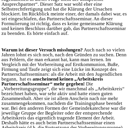
Ansprechpartner“. Dieser Satz war wohl eher eine
Selbstrechtfertigung und hat die Klärung der Ursachen
blockiert. Im Rückblick meinte einer, der damals dabei war, es
sei eingeschlafen, das Partnerschaftsseminar. An dieser
Formulierung ist richtig, dass es keine gemeinsame Klärung
und keinen Beschluss darüber gab, das Partnerschaftsseminar
zu beenden. Es hörte einfach auf.
Warum ist dieser Versuch misslungen?
Auch nach so vielen
Jahren lohnt es sich noch, nach den Gründen zu suchen. Denn
aus Fehlern, die man erkannt hat, kann man lernen. Im
Vergleich mit der Vorbereitung auf Erstkommunion, Buße,
Firmung und Taufe zeigt sich eine Lücke im Konzept des
Partnerschaftsseminars: als die Arbeit mit den Jugendlichen
begann, hat es
anscheinend keinen „Arbeitskreis
Partnerschaftsseminar“ mehr gegeben!
Die
„Vorbereitungsgruppe“, die wir manchmal als „Arbeitskreis“
bezeichnet haben, war sehr aktiv und hatte einen guten
Zusammenhalt. Aber sie ist allem Anschein nach nie mehr
zusammengekommen, nachdem die Trainingsphase beendet
war. Bei den anderen Formen der Gemeindekatechese war die
jeweilige Gruppe der Begleiter oder der entsprechende
Arbeitskreis das eigentlich tragende Element der Arbeit.
Deshalb hätte es auch beim Partnerschaftsseminar einen
Arbeitskreis (d.h. die Fortsetzung der Vorbereitungsgruppe)