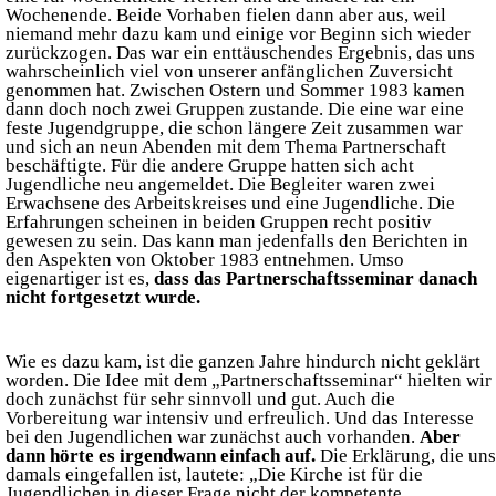
Wochenende. Beide Vorhaben fielen dann aber aus, weil
niemand mehr dazu kam und einige vor Beginn sich wieder
zurückzogen. Das war ein enttäuschendes Ergebnis, das uns
wahrscheinlich viel von unserer anfänglichen Zuversicht
genommen hat. Zwischen Ostern und Sommer 1983 kamen
dann doch noch zwei Gruppen zustande. Die eine war eine
feste Jugendgruppe, die schon längere Zeit zusammen war
und sich an neun Abenden mit dem Thema Partnerschaft
beschäftigte. Für die andere Gruppe hatten sich acht
Jugendliche neu angemeldet. Die Begleiter waren zwei
Erwachsene des Arbeitskreises und eine Jugendliche. Die
Erfahrungen scheinen in beiden Gruppen recht positiv
gewesen zu sein. Das kann man jedenfalls den Berichten in
den Aspekten von Oktober 1983 entnehmen. Umso
eigenartiger ist es,
dass das Partnerschaftsseminar danach
nicht fortgesetzt wurde.
Wie es dazu kam, ist die ganzen Jahre hindurch nicht geklärt
worden. Die Idee mit dem „Partnerschaftsseminar“ hielten wir
doch zunächst für sehr sinnvoll und gut. Auch die
Vorbereitung war intensiv und erfreulich. Und das Interesse
bei den Jugendlichen war zunächst auch vorhanden.
Aber
dann hörte es irgendwann einfach auf.
Die Erklärung, die uns
damals eingefallen ist, lautete: „Die Kirche ist für die
Jugendlichen in dieser Frage nicht der kompetente