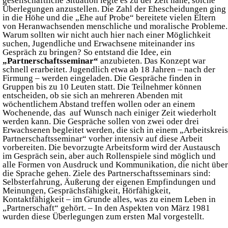
gesellschaftliche Situation legte es zu der Zeit nahe, solche
Überlegungen anzustellen. Die Zahl der Ehescheidungen ging
in die Höhe und die „Ehe auf Probe“ bereitete vielen Eltern
von Heranwachsenden menschliche und moralische Probleme.
Warum sollten wir nicht auch hier nach einer Möglichkeit
suchen, Jugendliche und Erwachsene miteinander ins
Gespräch zu bringen? So entstand die Idee, ein
„Partnerschaftsseminar“
anzubieten. Das Konzept war
schnell erarbeitet. Jugendlich etwa ab 18 Jahren – nach der
Firmung – werden eingeladen. Die Gespräche finden in
Gruppen bis zu 10 Leuten statt. Die Teilnehmer können
entscheiden, ob sie sich an mehreren Abenden mit
wöchentlichem Abstand treffen wollen oder an einem
Wochenende, das auf Wunsch nach einiger Zeit wiederholt
werden kann. Die Gespräche sollen von zwei oder drei
Erwachsenen begleitet werden, die sich in einem „Arbeitskreis
Partnerschaftsseminar“ vorher intensiv auf diese Arbeit
vorbereiten. Die bevorzugte Arbeitsform wird der Austausch
im Gespräch sein, aber auch Rollenspiele sind möglich und
alle Formen von Ausdruck und Kommunikation, die nicht über
die Sprache gehen. Ziele des Partnerschaftsseminars sind:
Selbsterfahrung, Äußerung der eigenen Empfindungen und
Meinungen, Gesprächsfähigkeit, Hörfähigkeit,
Kontaktfähigkeit – im Grunde alles, was zu einem Leben in
„Partnerschaft“ gehört. – In den Aspekten von März 1981
wurden diese Überlegungen zum ersten Mal vorgestellt.