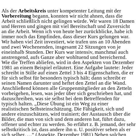
Als der
Arbeitskreis
unter kompetenter Leitung mit der
Vorbereitung
begann, konnten wir nicht ahnen, dass die
Arbeit schließlich nicht gelingen würde. Wir waren 18 Damen
und Herren und gingen mit viel Bereitschaft und Zuversicht
an die Arbeit. Wenn ich von heute her zurückblicke, habe ich
immer noch das Empfinden, dass dieser Kurs gelungen war.
Wir haben viel Zeit investiert, wie trafen uns an 10 Abenden
und zwei Wochenenden, insgesamt 22 Sitzungen von je
eineinhalb Stunden. Der Kurs war intensiv, manchmal auch
anstrengend, aufs Ganze aber wohltuend und bereichernd.
Wie die Treffen abliefen, wird in den Aspekten von Dezember
1981 an einem Beispiel erläutert. Eine Aufgabe lautete: Jeder
schreibt in Stille auf einen Zettel 3 bis 4 Eigenschaften, die er
für sich selbst für besonders typisch hält; dann schreibt er
seinen Namen darunter und heftet den Zettel an die Wand.
Anschließend können alle Gruppenmitglieder an den Zetteln
vorbeigehen, lesen, was jeder über sich geschrieben hat, und
dazuschreiben, was sie selbst bei dem Betreffenden für
typisch halten. „Diese Übung ist ein Weg zu einer
realistischen Selbsteinschätzung. Die Fähigkeit, sich und
andere einzuschätzen, wird trainiert; der Austausch über die
Bilder, die man von sich und dem anderen hat, führt dazu,
offener und echter zu werden. So erfährt z. B. jemand, der sehr
selbstkritisch ist, dass andere ihn u. U. positiver sehen als er
sich selber. …“ (Aspekte, Dezember 1981) Neben solchen