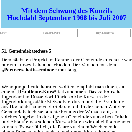
Mit dem Schwung des Konzils
Hochdahl September 1968 bis Juli 2007
text
Lesertexte
Impressum
51. Gemeindekatechese 5
Dem nächsten Projekt im Rahmen der Gemeindekatechese war
nur ein kurzes Leben beschieden. Der Versuch mit dem
„Partnerschaftsseminar“
misslang.
Wenn junge Leute heiraten wollten, empfahl man ihnen, an
einem
„Brautleute-Kurs“
teilzunehmen. Das katholische
Jugendamt in Düsseldorf führte solche Kurse in der
Jugendbildungsstätte St.Swidbert durch und die Brautleute
aus Hochdahl nahmen dort daran teil. In der hohen Zeit der
Gemeindekatechese tauchte bei uns der Wunsch auf, ein
solches Angebot in der eigenen Gemeinde zu machen. Inhalt
und Ablauf eines solchen Kurses hätten wir dabei übernehmen
können. Es war üblich, die Paare zu einem Wochenende,
einem Samstag oder auch zu mehreren, hintereinander