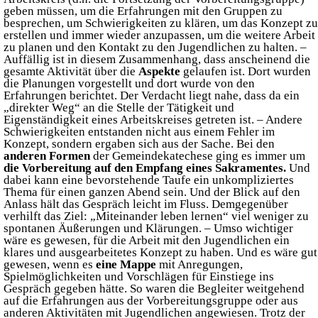
geben müssen, um die Erfahrungen mit den Gruppen zu
besprechen, um Schwierigkeiten zu klären, um das Konzept zu
erstellen und immer wieder anzupassen, um die weitere Arbeit
zu planen und den Kontakt zu den Jugendlichen zu halten. –
Auffällig ist in diesem Zusammenhang, dass anscheinend die
gesamte Aktivität über die
Aspekte
gelaufen ist. Dort wurden
die Planungen vorgestellt und dort wurde von den
Erfahrungen berichtet. Der Verdacht liegt nahe, dass da ein
„direkter Weg“ an die Stelle der Tätigkeit und
Eigenständigkeit eines Arbeitskreises getreten ist. – Andere
Schwierigkeiten entstanden nicht aus einem Fehler im
Konzept, sondern ergaben sich aus der Sache. Bei den
anderen Formen
der Gemeindekatechese ging es immer um
die Vorbereitung auf den Empfang eines Sakramentes.
Und
dabei kann eine bevorstehende Taufe ein unkompliziertes
Thema für einen ganzen Abend sein. Und der Blick auf den
Anlass hält das Gespräch leicht im Fluss. Demgegenüber
verhilft das Ziel: „Miteinander leben lernen“ viel weniger zu
spontanen Äußerungen und Klärungen. – Umso wichtiger
wäre es gewesen, für die Arbeit mit den Jugendlichen ein
klares und ausgearbeitetes Konzept zu haben. Und es wäre gut
gewesen, wenn es
eine Mappe
mit Anregungen,
Spielmöglichkeiten und Vorschlägen für Einstiege ins
Gespräch gegeben hätte. So waren die Begleiter weitgehend
auf die Erfahrungen aus der Vorbereitungsgruppe oder aus
anderen Aktivitäten mit Jugendlichen angewiesen. Trotz der