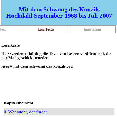
Mit dem Schwung des Konzils
Hochdahl September 1968 bis Juli 2007
text
Lesertexte
Impressum
Lesertexte
Hier werden zukünftig die Texte von Lesern veröffentlicht, die
per Mail geschickt wurden.
leser@mit-dem-schwung-des-konzils.org
Kapitelübersicht
0. Wer sucht, der findet