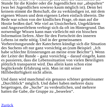
Stunde für die Kinder oder die Jugendlichen nur „abspulten“
(was bei Jugendlichen sowieso kaum möglich ist). Denn bei
keinem stimmt die Botschaft, die zu verkündigen ist, mit dem
eigenen Wissen und dem eigenen Leben einfach überein. Die
Rede war schon von der kindlichen Frage, ob man auf die
Hostie beißen darf. Wie viel an Unsicherheit, Ungeklärtem
und Angezweifeltem verbirgt sich da oft im Hintergrund. Das
notwendige Wissen kann man vielleicht mit ein bisschen
Information liefern. Aber für den Fortschritt des inneren
Lebens ist mehr nötig. Und in der gemeinsamen
Vorbereitungsrunde der Katecheten kündigt sich die Situation
des Suchens oft nur ganz vorsichtig an (zum Beispiel: „Ich
habe schlechte Erinnerungen an meine erste Beichte“). Wenn
der Leiter der Runde – ganz vorsichtig – darauf eingeht, kann
es passieren, dass die Lebenssituation von vielen Beteiligten
plötzlich transparent wird. Das allein kann schon eine
beglückende Erfahrung sein. Man ist mit seiner
Hilfsbedürftigkeit nicht allein.
Und dann wird manchmal ein genauso schöner gemeinsamer
„Durchblick“ möglich. Und dabei haben mehrere dazu
beigetragen, die „Suche“ zu verdeutlichen, und mehrere
hatten die Gabe, die Gruppe zu „beseelen“.
Zurück