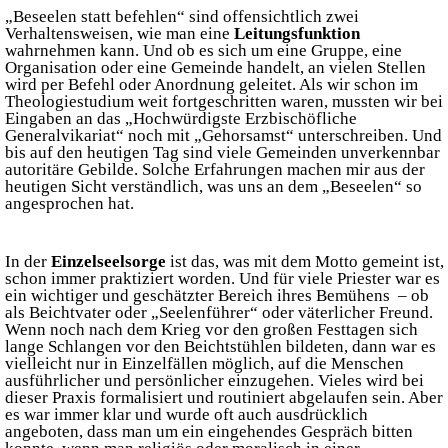
„Beseelen statt befehlen“ sind offensichtlich zwei
Verhaltensweisen, wie man eine
Leitungsfunktion
wahrnehmen kann. Und ob es sich um eine Gruppe, eine
Organisation oder eine Gemeinde handelt, an vielen Stellen
wird per Befehl oder Anordnung geleitet. Als wir schon im
Theologiestudium weit fortgeschritten waren, mussten wir bei
Eingaben an das „Hochwürdigste Erzbischöfliche
Generalvikariat“ noch mit „Gehorsamst“ unterschreiben. Und
bis auf den heutigen Tag sind viele Gemeinden unverkennbar
autoritäre Gebilde. Solche Erfahrungen machen mir aus der
heutigen Sicht verständlich, was uns an dem „Beseelen“ so
angesprochen hat.
In der
Einzelseelsorge
ist das, was mit dem Motto gemeint ist,
schon immer praktiziert worden. Und für viele Priester war es
ein wichtiger und geschätzter Bereich ihres Bemühens – ob
als Beichtvater oder „Seelenführer“ oder väterlicher Freund.
Wenn noch nach dem Krieg vor den großen Festtagen sich
lange Schlangen vor den Beichtstühlen bildeten, dann war es
vielleicht nur in Einzelfällen möglich, auf die Menschen
ausführlicher und persönlicher einzugehen. Vieles wird bei
dieser Praxis formalisiert und routiniert abgelaufen sein. Aber
es war immer klar und wurde oft auch ausdrücklich
angeboten, dass man um ein eingehendes Gespräch bitten