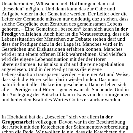
Unsicherheiten, Wünschen und Hoffnungen, dann ist
„beseelen“ möglich. Und dann kann das zur Gabe und
Aufgabe vieler in der Gemeinde werden. Der Leiter oder die
Leiter der Gemeinde müssen nur eindeutig dazu stehen, dass
solche Gespräche zum Zentrum des gemeinsamen Lebens
gehören. – Eine Gemeinde „beseelen“ kann sich auch
in der
Predigt
vollziehen. Auch hier ist die Voraussetzung, dass die
Lebenssituation der Menschen zur Debatte stehen darf und
dass der Prediger dazu in der Lage ist. Manches wird er in
Gesprächen und Diskussionen erfahren können. Manches
wird er mit einem offenen Blick wahrnehmen. Und vielfach
wird die eigene Lebenssituation mit der der Hörer
übereinstimmen. Er ist also nicht auf die reine Spekulation
angewiesen. Und in der Predigt muss die eigene
Lebenssituation transparent werden – in einer Art und Weise,
dass sich die Hörer selbst darin wiederfinden. Das muss
natürlich mit aller Diskretion geschehen. Dann erleben sich
alle – Prediger und Hörer – gemeinsam als Suchende. Und in
der Auslegung der Botschaft kann etwas von der reinigenden
und heilenden Kraft des Wortes Gottes erfahrbar werden.
In Hochdahl hat das „beseelen“ sich vor allem
in der
Gruppenarbeit
vollzogen. Davon war in der Beschreibung
der Arbeit mit den Katecheten der Sakramentenvorbereitung
schon die Rede. Wir wollten ja nie, dass die Katecheten die