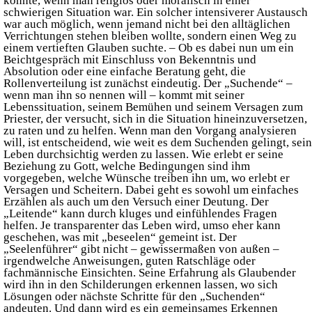
konnte, wenn man religiös oder moralisch in einer
schwierigen Situation war. Ein solcher intensiverer Austausch
war auch möglich, wenn jemand nicht bei den alltäglichen
Verrichtungen stehen bleiben wollte, sondern einen Weg zu
einem vertieften Glauben suchte. – Ob es dabei nun um ein
Beichtgespräch mit Einschluss von Bekenntnis und
Absolution oder eine einfache Beratung geht, die
Rollenverteilung ist zunächst eindeutig. Der „Suchende“ –
wenn man ihn so nennen will – kommt mit seiner
Lebenssituation, seinem Bemühen und seinem Versagen zum
Priester, der versucht, sich in die Situation hineinzuversetzen,
zu raten und zu helfen. Wenn man den Vorgang analysieren
will, ist entscheidend, wie weit es dem Suchenden gelingt, sein
Leben durchsichtig werden zu lassen. Wie erlebt er seine
Beziehung zu Gott, welche Bedingungen sind ihm
vorgegeben, welche Wünsche treiben ihn um, wo erlebt er
Versagen und Scheitern. Dabei geht es sowohl um einfaches
Erzählen als auch um den Versuch einer Deutung. Der
„Leitende“ kann durch kluges und einfühlendes Fragen
helfen. Je transparenter das Leben wird, umso eher kann
geschehen, was mit „beseelen“ gemeint ist. Der
„Seelenführer“ gibt nicht – gewissermaßen von außen –
irgendwelche Anweisungen, guten Ratschläge oder
fachmännische Einsichten. Seine Erfahrung als Glaubender
wird ihn in den Schilderungen erkennen lassen, wo sich
Lösungen oder nächste Schritte für den „Suchenden“
andeuten. Und dann wird es ein gemeinsames Erkennen