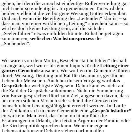
geben, bei dem die zunächst eindeutige Rollenverteilung gar
nicht mehr so eindeutig ist. Im gemeinsamen Tun wird den
beiden vielleicht die verborgene Weisung Gottes erkennbar.
Und auch wenn die Beteiligung des „Leitenden“ klar ist – so
dass man von einer wirklichen „Leitung“ sprechen kann – so
wird es doch keine Leistung sein, auf die sich der
„Seelenführer“ etwas einbilden könnte. Er hat beigetragen
zum inneren,
seelischen Wachstumsprozess
des
„Suchenden“.
Wir waren von dem Motto „Beseelen statt befehlen“ deshalb
so angetan, weil wir es als einen Impuls für die
Leitung einer
ganzen Gemeinde
ansahen. Wir wollten die Gemeinde führen
durch Weisung, Deutung und Rat für das innere, geistliche
Leben der Menschen. Auch bei diesem Vorgang wird
das
Gespräch
der wichtigste Weg sein. Dabei kann es nicht auf
die Zahl der Gespräche ankommen. Nicht die Summierung
von Einzelgesprächen führt zum Ziel, abgesehen davon, dass
bei einem solchen Versuch sehr schnell die Grenzen der
menschlichen Leistungsfähigkeit erreicht werden. Im Laufe
der Zeit kann sich in einer Gemeinde eine
„Gesprächskultur“
entwickeln. Man lernt, dass man nicht nur über die
Erfahrungen im Urlaub, den letzten Ärger in der Familie oder
die Kirchenpolitik sprechen kann. Wenn die eigene
Lebenssituation zur Debatte stehen darf mit allen